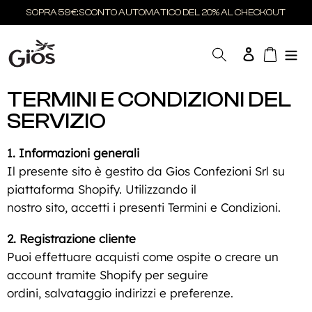
Vai
SOPRA 59€: SCONTO AUTOMATICO DEL 20% AL CHECKOUT
direttamente
ai
Cerca
Carrel
Accedi
contenuti
TERMINI E CONDIZIONI DEL
SERVIZIO
1. Informazioni generali
Il presente sito è gestito da Gios Confezioni Srl su
piattaforma Shopify. Utilizzando il
nostro sito, accetti i presenti Termini e Condizioni.
2. Registrazione cliente
Puoi effettuare acquisti come ospite o creare un
account tramite Shopify per seguire
ordini, salvataggio indirizzi e preferenze.